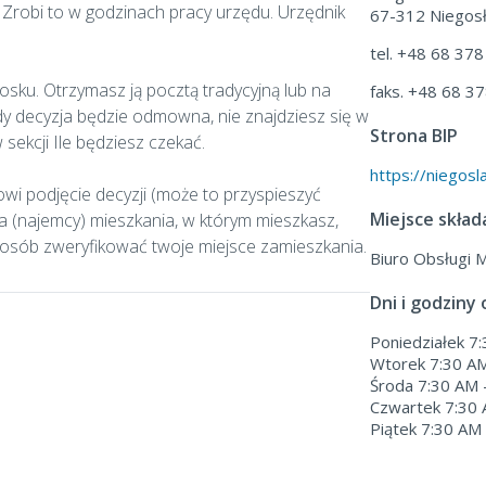
 Zrobi to w godzinach pracy urzędu. Urzędnik
67-312 Niegos
tel. +48 68 378
sku. Otrzymasz ją pocztą tradycyjną lub na
faks. +48 68 3
 gdy decyzja będzie odmowna, nie znajdziesz się w
Strona BIP
sekcji Ile będziesz czekać.
https://niegosla
wi podjęcie decyzji (może to przyspieszyć
Miejsce skła
a (najemcy) mieszkania, w którym mieszkasz,
sposób zweryfikować twoje miejsce zamieszkania.
Biuro Obsługi 
Dni i godziny
Poniedziałek 7
Wtorek 7:30 AM
Środa 7:30 AM 
Czwartek 7:30 
Piątek 7:30 AM