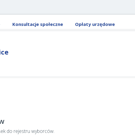
ę
Konsultacje społeczne
Opłaty urzędowe
ice
ów
sek do rejestru wyborców.