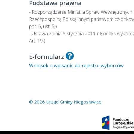
Podstawa prawna
- Rozporządzenie Ministra Spraw Wewnętrznych i 
Rzeczpospolitą Polską innym państwom członkowski
par. 6, ust. 5,)
- Ustawa z dnia 5 stycznia 2011 r Kodeks wyborczy 
Art. 19,)
E-formularz
Wniosek o wpisanie do rejestru wyborców
© 2026 Urząd Gminy Niegosławice