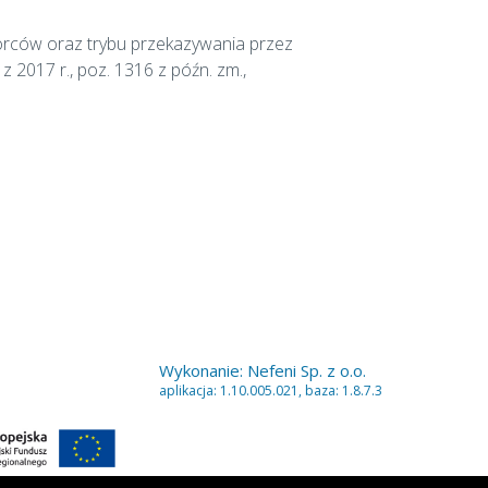
borców oraz trybu przekazywania przez
 2017 r., poz. 1316 z późn. zm.,
Wykonanie:
Nefeni Sp. z o.o.
aplikacja: 1.10.005.021, baza: 1.8.7.3