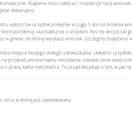
tomatycznie. Najpierw musi odebrać i rozpatrzyć twój wniosek.
dzie deklarujesz.
tru wyborców urzędnik podejmie w ciągu 5 dni od złożenia wnio
z korespondencji, skontaktuj się z urzędem. Bez tej decyzji lub
z w gminie, do której wysyłasz wniosek. Szczegóły znajdziesz w 
dza miejsce twojego stałego zamieszkania. Ułatwi to urzędniko
o na przykład umowa najmu mieszkania, oświadczenie właściciel
a o pracę, karta mieszkańca. To urząd decyduje o tym, w jaki 
e, niż ta w której jest zameldowany