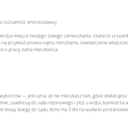
go tożsamość wnioskodawcy
erdza miejsce twojego stałego zamieszkania. Ułatwi to urzędnik
o na przykład umowa najmu mieszkania, oświadczenie właściciel
a o pracę, karta mieszkańca.
wyborców — jeśli uzna, że nie mieszkasz tam, gdzie deklarujes
elnie, zaadresuj do sądu rejonowego i złóż u wójta, burmistrza 
że twoją skargę do sądu, który ma 3 dni na wydanie postanowi