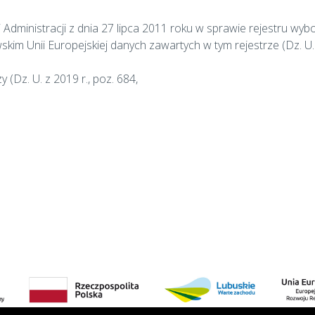
Administracji z dnia 27 lipca 2011 roku w sprawie rejestru wy
m Unii Europejskiej danych zawartych w tym rejestrze (Dz. U. z
(Dz. U. z 2019 r., poz. 684,