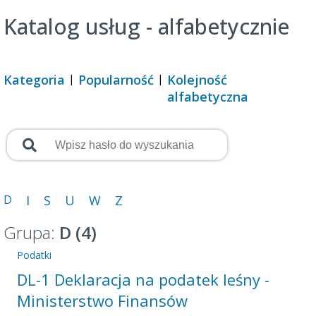
Katalog usług - alfabetycznie
Kategoria
Popularność
Kolejność
alfabetyczna
D
I
S
U
W
Z
Grupa:
D (4)
Podatki
DL-1 Deklaracja na podatek leśny -
Ministerstwo Finansów