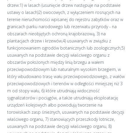
drzew:1) w lasach (usunięcie drzew następuje na podstawie
ustawy o lasach)2) owocowych, z wyłączeniem rosnących na
terenie nieruchomości wpisanej do rejestru zabytków oraz w
granicach parku narodowego lub rezerwatu przyrody - na
obszarach nieobjętych ochroną krajobrazową, 3) na
plantacjach drzew i krzewów,4) usuwanych w związku z
funkcjonowaniem ogrodów botanicznych lub zoologicznych,5)
usuwanych na podstawie decyzji właściwego organu z
obszarów położonych między linią brzegu a wałem
przeciwpowodziowym lub naturalnym wysokim brzegiem, w
który wbudowano trasę wału przeciwpowodziowego, z wałów
przeciwpowodziowych i terenów w odległości mniejszej niż 3
m od stopy wału, 6) które utrudniają widoczność
sygnalizatorów i pociągów, a także utrudniają eksploatację
urządzeń kolejowych albo powodują tworzenie na
torowiskach zasp śnieżnych, usuwanych na podstawie decyzji
właściwego organu, 7) stanowiących przeszkody lotnicze,
usuwanych na podstawie decyzji właściwego organu, 8)