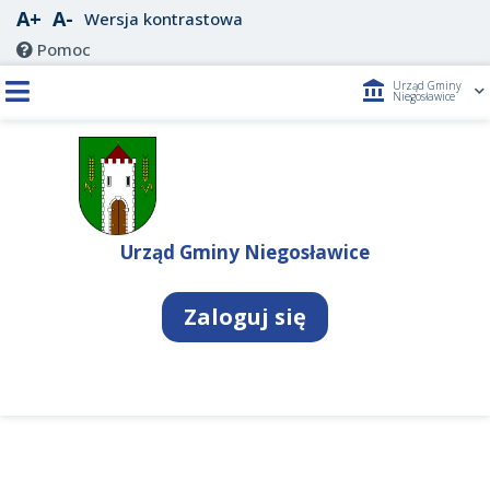
A+
A-
Wersja kontrastowa
Pomoc
account_balance
Urząd Gminy
Niegosławice
Urząd Gminy Niegosławice
Zaloguj się