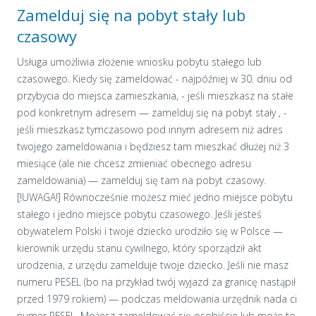
Zamelduj się na pobyt stały lub
czasowy
Usługa umożliwia złożenie wniosku pobytu stałego lub
czasowego. Kiedy się zameldować - najpóźniej w 30. dniu od
przybycia do miejsca zamieszkania, - jeśli mieszkasz na stałe
pod konkretnym adresem — zamelduj się na pobyt stały , -
jeśli mieszkasz tymczasowo pod innym adresem niż adres
twojego zameldowania i będziesz tam mieszkać dłużej niż 3
miesiące (ale nie chcesz zmieniać obecnego adresu
zameldowania) — zamelduj się tam na pobyt czasowy.
[!UWAGA!] Równocześnie możesz mieć jedno miejsce pobytu
stałego i jedno miejsce pobytu czasowego. Jeśli jesteś
obywatelem Polski i twoje dziecko urodziło się w Polsce —
kierownik urzędu stanu cywilnego, który sporządził akt
urodzenia, z urzędu zamelduje twoje dziecko. Jeśli nie masz
numeru PESEL (bo na przykład twój wyjazd za granicę nastąpił
przed 1979 rokiem) — podczas meldowania urzędnik nada ci
numer PESEL. Możesz zameldować się osobiście lub może to