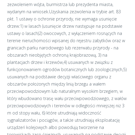
zezwoleniem wójta, burmistrza lub prezydenta miasta,
wydanym na wniosek.Uzyskania zezwolenia w trybie art. 83
pkt. 1 ustawy o ochronie przyrody, nie wymaga usunięcie
drzew:1) w lasach (usunięcie drzew następuje na podstawie
ustawy o lasach)2) owocowych, z wyłączeniem rosnących na
terenie nieruchomości wpisanej do rejestru zabytków oraz w
granicach parku narodowego lub rezerwatu przyrody - na
obszarach nieobjętych ochroną krajobrazową, 3) na
plantacjach drzew i krzewów,4) usuwanych w związku z
funkcjonowaniem ogrodów botanicznych lub zoologicznych,5)
usuwanych na podstawie decyzji właściwego organu z
obszarów położonych między linią brzegu a wałem
przeciwpowodziowym lub naturalnym wysokim brzegiem, w
który wbudowano trasę wału przeciwpowodziowego, z wałów
przeciwpowodziowych i terenów w odległości mniejszej niż 3
m od stopy wału, 6) które utrudniają widoczność
sygnalizatorów i pociągów, a także utrudniają eksploatację
urządzeń kolejowych albo powodują tworzenie na
torowiskach zasp śnieżnych, usuwanych na podstawie decyzji