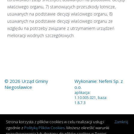
właściwego organu, 7) stanowiących przeszkody lotnicze,
usuwanych na podstawie decyzji właściwego organu, 8)
usuwanych na podstawie decyzji właściwego organu ze
względu na potrzeby związane z utrzymaniem urządzeń
melioracji wodnych szczegółowych.
© 2026 Urząd Gminy
Wykonanie:
Nefeni Sp. z
Niegosławice
o.o.
aplikacja:
1.10.005.021, baza:
1.8.7.3
Strona korzysta z plików cookies w celu realizacji usług i
Zamknij
zgodnie z
Polityką Plików Cookies
. Możesz określić warunki
przechowywania lub dostępu do plików cookies w Twojej