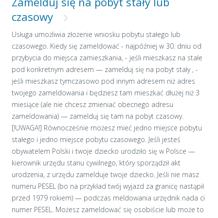
Zamelduj się na pobyt stały lub
czasowy
Usługa umożliwia złożenie wniosku pobytu stałego lub
czasowego. Kiedy się zameldować - najpóźniej w 30. dniu od
przybycia do miejsca zamieszkania, - jeśli mieszkasz na stałe
pod konkretnym adresem — zamelduj się na pobyt stały , -
jeśli mieszkasz tymczasowo pod innym adresem niż adres
twojego zameldowania i będziesz tam mieszkać dłużej niż 3
miesiące (ale nie chcesz zmieniać obecnego adresu
zameldowania) — zamelduj się tam na pobyt czasowy.
[!UWAGA!] Równocześnie możesz mieć jedno miejsce pobytu
stałego i jedno miejsce pobytu czasowego. Jeśli jesteś
obywatelem Polski i twoje dziecko urodziło się w Polsce —
kierownik urzędu stanu cywilnego, który sporządził akt
urodzenia, z urzędu zamelduje twoje dziecko. Jeśli nie masz
numeru PESEL (bo na przykład twój wyjazd za granicę nastąpił
przed 1979 rokiem) — podczas meldowania urzędnik nada ci
numer PESEL. Możesz zameldować się osobiście lub może to